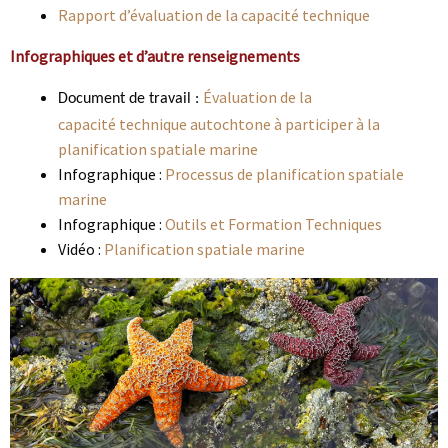
Rapport d’évaluation de la capacité technique
Infographiques et d’autre renseignements
Évaluation de la
Document de travail :
capacité technique autochtone à participer à la
planification spatiale marine
Infographique :
Processus de planification spatiale
marine
Infographique :
Outils et Formation Techniques
Vidéo :
Planification spatiale marine