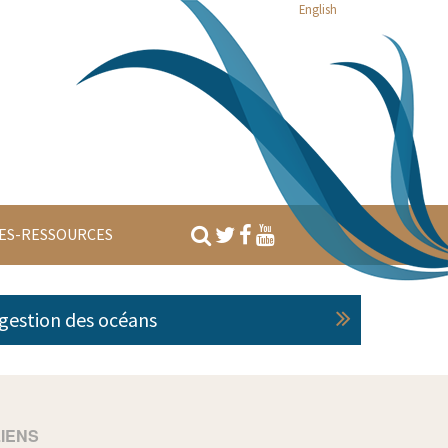
English
ES-RESSOURCES
 gestion des océans
LIENS