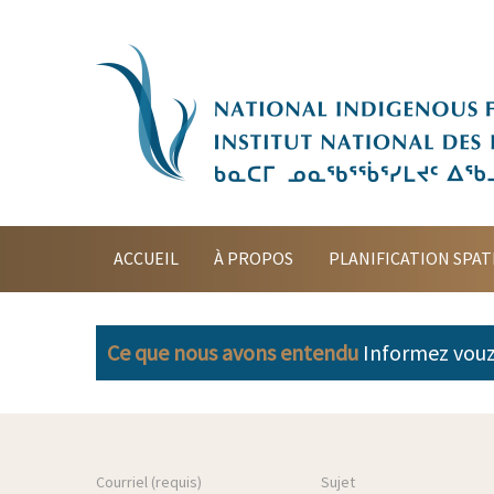
ACCUEIL
À PROPOS
PLANIFICATION SPAT
Ce que nous avons entendu
Informez vou
Courriel (requis)
Sujet