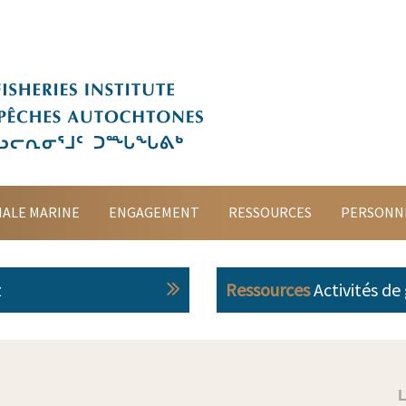
Accueil
À propos
Planification spatiale marine
Engagement
Ressources
IALE MARINE
ENGAGEMENT
RESSOURCES
PERSONN
Personnes-ressources
z
Ressources
Activités de
English