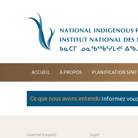
ACCUEIL
À PROPOS
PLANIFICATION SPAT
Ce que nous avons entendu
Informez vou
Courriel (requis)
Sujet