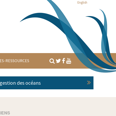
English
ES-RESSOURCES
 gestion des océans
LIENS