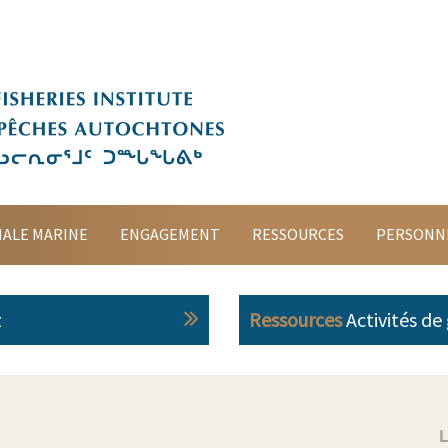
Accueil
À propos
Planification spatiale marine
Engagement
Ressources
IALE MARINE
ENGAGEMENT
RESSOURCES
PERSONN
Personnes-ressources
z
Ressources
Activités de
English